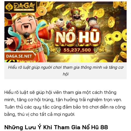
Hiểu rõ luật giúp người chơi tham gia thông minh và tăng cơ
hội
Hiểu rõ luật sẽ giúp hội viên tham gia một cách thông
minh, tăng cơ hội trúng, tận hưởng trải nghiệm trọn vẹn.
Tuân thủ các quy tắc cũng đảm bảo trò chơi diễn ra công
bằng, thú vị cho tất cả mọi người.
Những Lưu Ý Khi Tham Gia Nổ Hũ 88