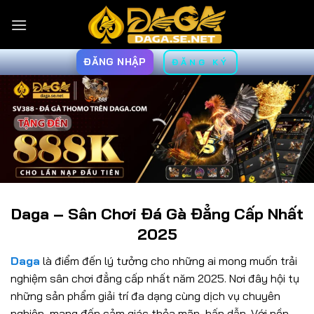
Bỏ
qua
nội
dung
ĐĂNG NHẬP
ĐĂNG KÝ
Daga – Sân Chơi Đá Gà Đẳng Cấp Nhất
2025
Daga
là điểm đến lý tưởng cho những ai mong muốn trải
nghiệm sân chơi đẳng cấp nhất năm 2025. Nơi đây hội tụ
những sản phẩm giải trí đa dạng cùng dịch vụ chuyên
nghiệp, mang đến cảm giác thỏa mãn, hấp dẫn. Với nền