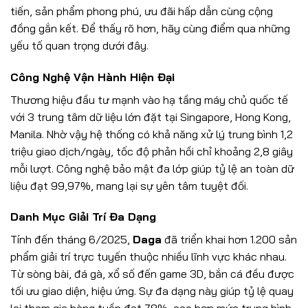
tiến, sản phẩm phong phú, ưu đãi hấp dẫn cùng cộng
đồng gắn kết. Để thấy rõ hơn, hãy cùng điểm qua những
yếu tố quan trọng dưới đây.
Công Nghệ Vận Hành Hiện Đại
Thương hiệu đầu tư mạnh vào hạ tầng máy chủ quốc tế
với 3 trung tâm dữ liệu lớn đặt tại Singapore, Hong Kong,
Manila. Nhờ vậy hệ thống có khả năng xử lý trung bình 1,2
triệu giao dịch/ngày, tốc độ phản hồi chỉ khoảng 2,8 giây
mỗi lượt. Công nghệ bảo mật đa lớp giúp tỷ lệ an toàn dữ
liệu đạt 99,97%, mang lại sự yên tâm tuyệt đối.
Danh Mục Giải Trí Đa Dạng
Tính đến tháng 6/2025,
Daga
đã triển khai hơn 1.200 sản
phẩm giải trí trực tuyến thuộc nhiều lĩnh vực khác nhau.
Từ sòng bài, đá gà, xổ số đến game 3D, bắn cá đều được
tối ưu giao diện, hiệu ứng. Sự đa dạng này giúp tỷ lệ quay