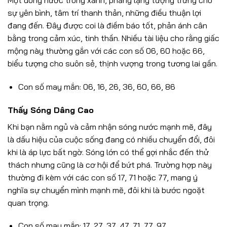
sự yên bình, tâm trí thanh thản, những điều thuận lợi
đang đến. Đây được coi là điềm báo tốt, phản ánh cân
bằng trong cảm xúc, tinh thần. Nhiều tài liệu cho rằng giấc
mộng này thường gắn với các con số 06, 60 hoặc 66,
biểu tượng cho suôn sẻ, thịnh vượng trong tương lai gần.
Con số may mắn: 06, 16, 26, 36, 60, 66, 86
Thấy Sóng Dâng Cao
Khi bạn nằm ngủ và cảm nhận sóng nước mạnh mẽ, đây
là dấu hiệu của cuộc sống đang có nhiều chuyển đổi, đôi
khi là áp lực bất ngờ. Sóng lớn có thể gợi nhắc đến thử
thách nhưng cũng là cơ hội để bứt phá. Trường hợp này
thường đi kèm với các con số 17, 71 hoặc 77, mang ý
nghĩa sự chuyển mình mạnh mẽ, đôi khi là bước ngoặt
quan trọng.
Con số may mắn: 17, 27, 37, 47, 71, 77, 97