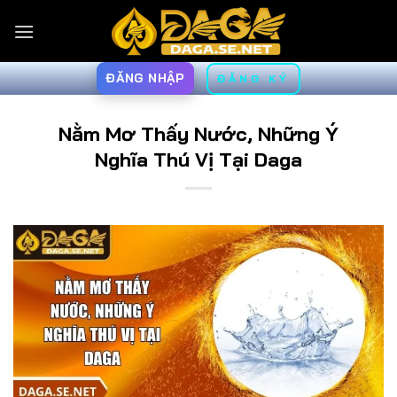
Bỏ
qua
nội
dung
ĐĂNG NHẬP
ĐĂNG KÝ
Nằm Mơ Thấy Nước, Những Ý
Nghĩa Thú Vị Tại Daga