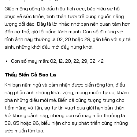
Giấc mộng uống là dấu hiệu tích cực, báo hiệu sự hồi
phục về sức khỏe, tinh thần tươi trẻ cùng nguồn năng
lượng dồi dào. Đây là lời nhắc nhở bạn nên quan tâm hơn
đến cơ thể, giữ lối sống lành mạnh. Con số đi cùng với
hình ảnh này thường là 02, 20 hoặc 29, gắn liền với sự tái
sinh, những khởi đầu mới đầy hứng khởi.
Con số may mắn: 02, 12, 20, 22, 29, 32, 42
Thấy Biển Cả Bao La
Khi bạn nằm ngủ và cảm nhận được biển rộng lớn, điều
này phản ánh những khát vọng, mong muốn tự do, khám
phá những điều mới mẻ. Biển cả cũng tượng trưng cho
tiềm năng vô tận, sự tự tin vượt qua giới hạn bản thân.
Với khung cảnh này, những con số may mắn thường là
58, 85 hoặc 86, biểu hiện cho sự phát triển cùng những
ước muốn lớn lao.