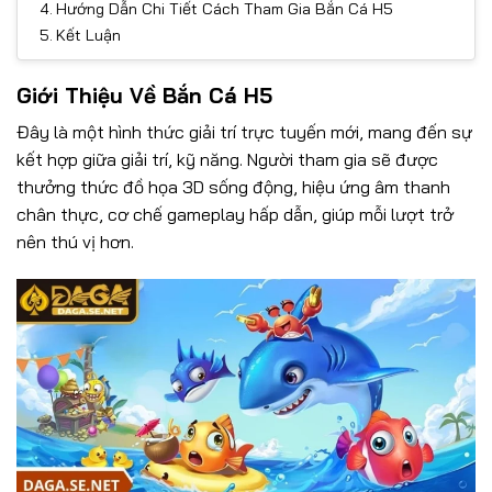
Hướng Dẫn Chi Tiết Cách Tham Gia Bắn Cá H5
Kết Luận
Giới Thiệu Về Bắn Cá H5
Đây là một hình thức giải trí trực tuyến mới, mang đến sự
kết hợp giữa giải trí, kỹ năng. Người tham gia sẽ được
thưởng thức đồ họa 3D sống động, hiệu ứng âm thanh
chân thực, cơ chế gameplay hấp dẫn, giúp mỗi lượt trở
nên thú vị hơn.