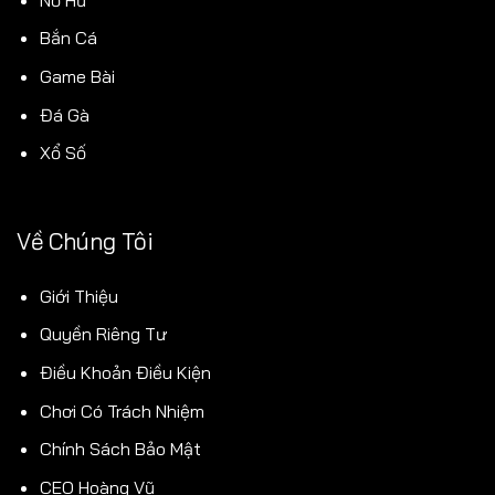
Bắn Cá
Game Bài
Đá Gà
Xổ Số
Về Chúng Tôi
Giới Thiệu
Quyền Riêng Tư
Điều Khoản Điều Kiện
Chơi Có Trách Nhiệm
Chính Sách Bảo Mật
CEO Hoàng Vũ