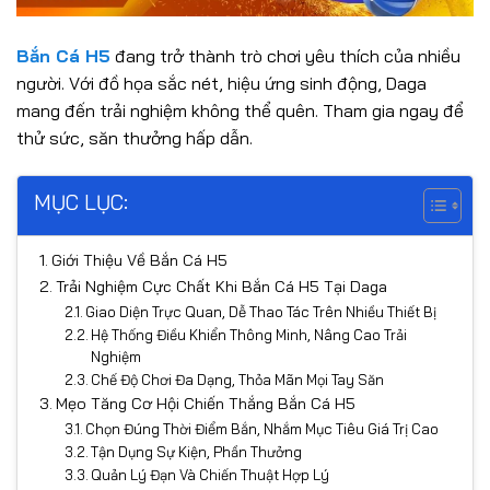
Bắn Cá H5
đang trở thành trò chơi yêu thích của nhiều
người. Với đồ họa sắc nét, hiệu ứng sinh động, Daga
mang đến trải nghiệm không thể quên. Tham gia ngay để
thử sức, săn thưởng hấp dẫn.
MỤC LỤC:
Giới Thiệu Về Bắn Cá H5
Trải Nghiệm Cực Chất Khi Bắn Cá H5 Tại Daga
Giao Diện Trực Quan, Dễ Thao Tác Trên Nhiều Thiết Bị
Hệ Thống Điều Khiển Thông Minh, Nâng Cao Trải
Nghiệm
Chế Độ Chơi Đa Dạng, Thỏa Mãn Mọi Tay Săn
Mẹo Tăng Cơ Hội Chiến Thắng Bắn Cá H5
Chọn Đúng Thời Điểm Bắn, Nhắm Mục Tiêu Giá Trị Cao
Tận Dụng Sự Kiện, Phần Thưởng
Quản Lý Đạn Và Chiến Thuật Hợp Lý