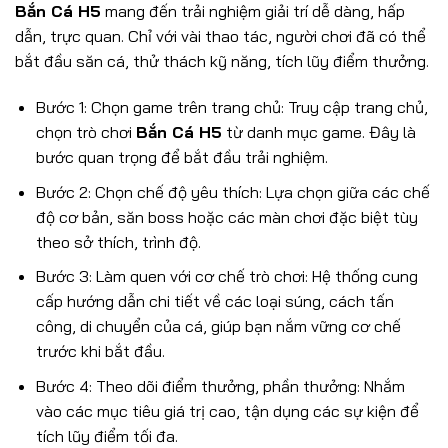
Bắn Cá H5
mang đến trải nghiệm giải trí dễ dàng, hấp
dẫn, trực quan. Chỉ với vài thao tác, người chơi đã có thể
bắt đầu săn cá, thử thách kỹ năng, tích lũy điểm thưởng.
Bước 1: Chọn game trên trang chủ: Truy cập trang chủ,
chọn trò chơi
Bắn Cá H5
từ danh mục game. Đây là
bước quan trọng để bắt đầu trải nghiệm.
Bước 2: Chọn chế độ yêu thích: Lựa chọn giữa các chế
độ cơ bản, săn boss hoặc các màn chơi đặc biệt tùy
theo sở thích, trình độ.
Bước 3: Làm quen với cơ chế trò chơi: Hệ thống cung
cấp hướng dẫn chi tiết về các loại súng, cách tấn
công, di chuyển của cá, giúp bạn nắm vững cơ chế
trước khi bắt đầu.
Bước 4: Theo dõi điểm thưởng, phần thưởng: Nhắm
vào các mục tiêu giá trị cao, tận dụng các sự kiện để
tích lũy điểm tối đa.